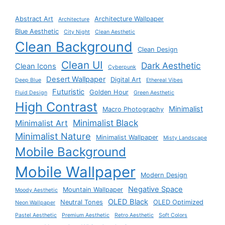
Abstract Art
Architecture Wallpaper
Architecture
Blue Aesthetic
City Night
Clean Aesthetic
Clean Background
Clean Design
Clean UI
Dark Aesthetic
Clean Icons
Cyberpunk
Desert Wallpaper
Digital Art
Deep Blue
Ethereal Vibes
Futuristic
Golden Hour
Fluid Design
Green Aesthetic
High Contrast
Minimalist
Macro Photography
Minimalist Black
Minimalist Art
Minimalist Nature
Minimalist Wallpaper
Misty Landscape
Mobile Background
Mobile Wallpaper
Modern Design
Negative Space
Mountain Wallpaper
Moody Aesthetic
OLED Black
Neutral Tones
OLED Optimized
Neon Wallpaper
Pastel Aesthetic
Premium Aesthetic
Retro Aesthetic
Soft Colors