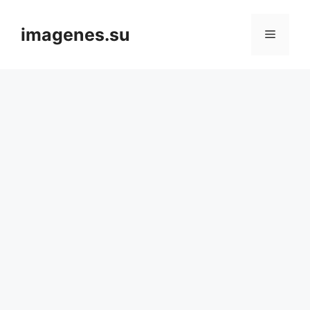
Skip
to
imagenes.su
Menu
content