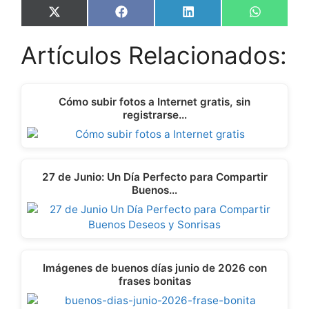
Share
Share
Share
Share
X
F
L
W
on
on
on
on
(
a
i
h
T
c
n
a
Artículos Relacionados:
w
e
k
t
i
b
e
s
t
o
d
A
t
o
I
p
e
k
n
p
Cómo subir fotos a Internet gratis, sin
r
registrarse…
)
27 de Junio: Un Día Perfecto para Compartir
Buenos…
Imágenes de buenos días junio de 2026 con
frases bonitas