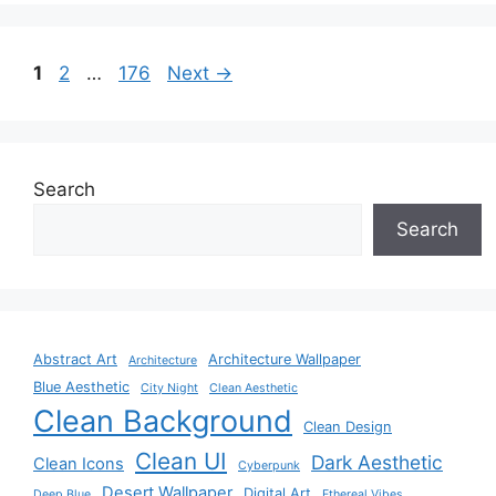
Page
Page
Page
1
2
…
176
Next
→
Search
Search
Abstract Art
Architecture Wallpaper
Architecture
Blue Aesthetic
City Night
Clean Aesthetic
Clean Background
Clean Design
Clean UI
Dark Aesthetic
Clean Icons
Cyberpunk
Desert Wallpaper
Digital Art
Deep Blue
Ethereal Vibes