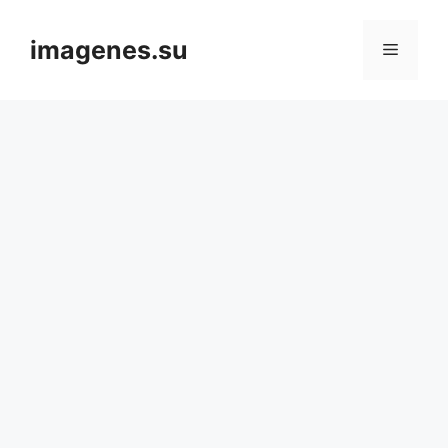
Skip
to
imagenes.su
Menu
content