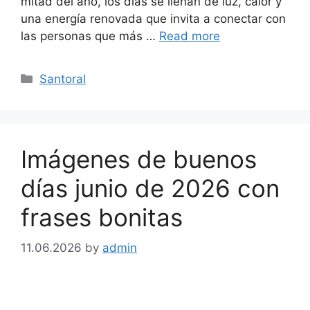
mitad del año, los días se llenan de luz, calor y
una energía renovada que invita a conectar con
las personas que más …
Read more
Categories
Santoral
Imágenes de buenos
días junio de 2026 con
frases bonitas
11.06.2026
by
admin