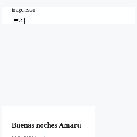
Skip
imagenes.su
to
content
Menu
Buenas noches Amaru