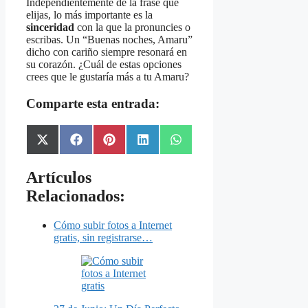
Independientemente de la frase que
elijas, lo más importante es la
sinceridad
con la que la pronuncies o
escribas. Un “Buenas noches, Amaru”
dicho con cariño siempre resonará en
su corazón. ¿Cuál de estas opciones
crees que le gustaría más a tu Amaru?
Comparte esta entrada:
Share
Share
Share
Share
Share
X
Facebook
Pinterest
LinkedIn
WhatsApp
on
on
on
on
on
(Twitter)
Artículos
Relacionados:
Cómo subir fotos a Internet
gratis, sin registrarse…