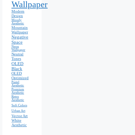
Wallpaper
Modern
Design
Moody
Aesthetic
Mountain
Wallpaper
Negative
Space
Neon
Wallpaper
Neutral
Tones
OLED
Black
OLED
Optimized
Pastel
Aesthetic
Premium
Aesthetic
Retro
Aesthetic
Soft Colors
Urban Art
Vector Art
White
Aesthetic