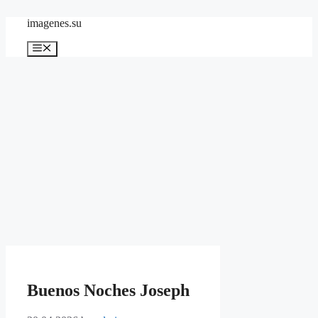
Skip
imagenes.su
to
content
Menu
Buenos Noches Joseph