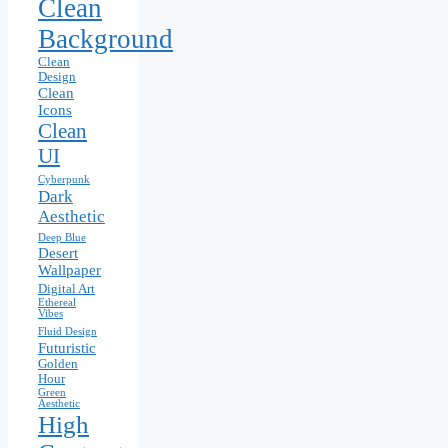
Clean
Background
Clean
Design
Clean
Icons
Clean
UI
Cyberpunk
Dark
Aesthetic
Deep Blue
Desert
Wallpaper
Digital Art
Ethereal
Vibes
Fluid Design
Futuristic
Golden
Hour
Green
Aesthetic
High