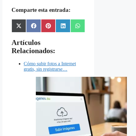
Comparte esta entrada:
Share
Share
Share
Share
Share
X
Facebook
Pinterest
LinkedIn
WhatsApp
on
on
on
on
on
(Twitter)
Artículos
Relacionados:
Cómo subir fotos a Internet
gratis, sin registrarse…