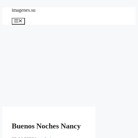
Skip
imagenes.su
to
content
Menu
Buenos Noches Nancy