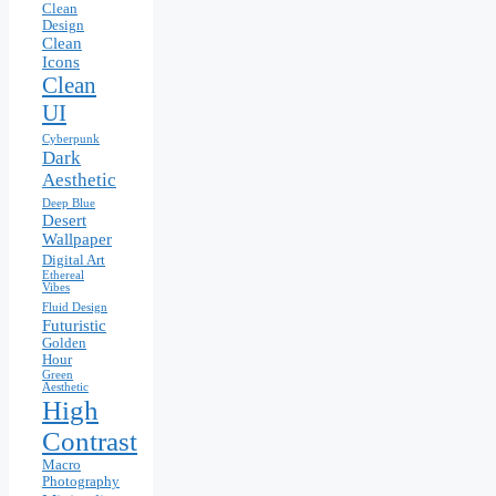
Clean
Design
Clean
Icons
Clean
UI
Cyberpunk
Dark
Aesthetic
Deep Blue
Desert
Wallpaper
Digital Art
Ethereal
Vibes
Fluid Design
Futuristic
Golden
Hour
Green
Aesthetic
High
Contrast
Macro
Photography