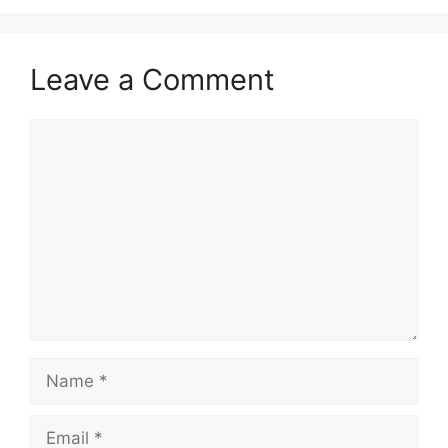
Leave a Comment
Comment
Name
Email