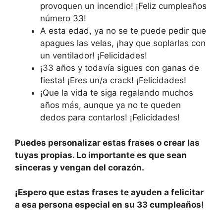
provoquen un incendio! ¡Feliz cumpleaños
número 33!
A esta edad, ya no se te puede pedir que
apagues las velas, ¡hay que soplarlas con
un ventilador! ¡Felicidades!
¡33 años y todavía sigues con ganas de
fiesta! ¡Eres un/a crack! ¡Felicidades!
¡Que la vida te siga regalando muchos
años más, aunque ya no te queden
dedos para contarlos! ¡Felicidades!
Puedes personalizar estas frases o crear las
tuyas propias. Lo importante es que sean
sinceras y vengan del corazón.
¡Espero que estas frases te ayuden a felicitar
a esa persona especial en su 33 cumpleaños!