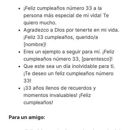
¡Feliz cumpleaños número 33 a la
persona más especial de mi vida! Te
quiero mucho.
Agradezco a Dios por tenerte en mi vida.
¡Feliz 33 cumpleaños, querido/a
[nombre]!
Eres un ejemplo a seguir para mí. ¡Feliz
cumpleaños número 33, [parentesco]!
Que este sea un día inolvidable para ti.
¡Te deseo un feliz cumpleaños número
33!
¡33 años llenos de recuerdos y
momentos invaluables! ¡Feliz
cumpleaños!
Para un amigo: