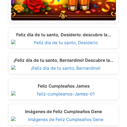
Feliz día de tu santo, Desiderio: descubre la…
¡Feliz día de tu santo, Bernardino! Descubre la…
Feliz Cumpleaños James
Imágenes de Feliz Cumpleaños Gene