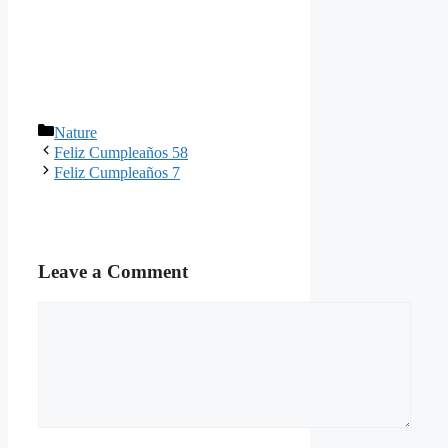
Categories
Nature
Feliz Cumpleaños 58
Feliz Cumpleaños 7
Leave a Comment
Comment