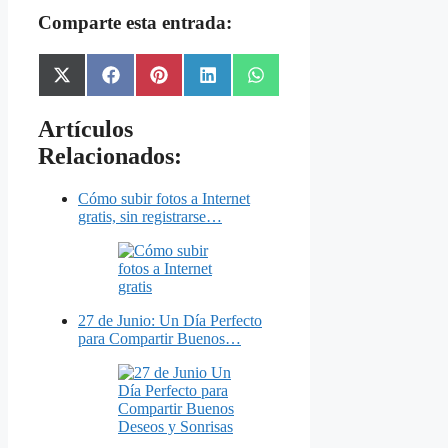
Comparte esta entrada:
Share
Share
Share
Share
Share
X
Facebook
Pinterest
LinkedIn
WhatsApp
on
on
on
on
on
(Twitter)
Artículos
Relacionados:
Cómo subir fotos a Internet
gratis, sin registrarse…
27 de Junio: Un Día Perfecto
para Compartir Buenos…