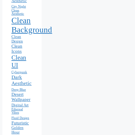
Aesthetic
City Night
Clean
Aesthetic
Clean
Background
Clean
Design
Clean
Icons
Clean
UI
Cyberpunk
Dark
Aesthetic
Deep Blue
Desert
Wallpaper
Digital Art
Ethereal
Vibes
Fluid Design
Futuristic
Golden
Hour