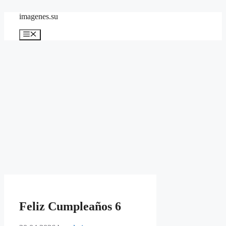
Skip
imagenes.su
to
content
Menu
Feliz Cumpleaños 6