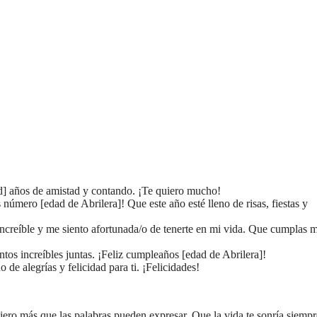
d] años de amistad y contando. ¡Te quiero mucho!
úmero [edad de Abrilera]! Que este año esté lleno de risas, fiestas y
 increíble y me siento afortunada/o de tenerte en mi vida. Que cumplas
s increíbles juntas. ¡Feliz cumpleaños [edad de Abrilera]!
de alegrías y felicidad para ti. ¡Felicidades!
iero más que las palabras pueden expresar. Que la vida te sonría siempr