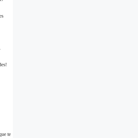
es
.
des!
.
que te