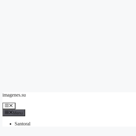
Skip
imagenes.su
to
content
Menu
Menu
Santoral