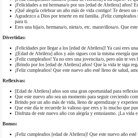
¡Felicidades a mi hermana/o por sus [edad de Abrilera] años! E
¡Qué alegría celebrar un año más de vida contigo! Te deseo un 
Agradezco a Dios por tenerte en mi familia. ¡Feliz cumpleaños
para ti.
Eres una hija/o, hermana/o, nieta/o, etc. maravillosa/o. Que este
Divertidas:
¡Felicidades por llegar a los [edad de Abrilera]! Ya casi eres u
¡[Edad de Abrilera] años y aún sigues con la misma energía que
¡Feliz cumpleaños! Ya no eres una jovencita/o, pero aún te ves 
¡Brindo por los [edad de Abrilera] años! Que la vida te siga r
¡Feliz cumpleaños! Que este nuevo año esté lleno de salud, a
Reflexivas:
[Edad de Abrilera] años son una gran oportunidad para reflexion
Que este nuevo año sea un momento para seguir creciendo como
Brindo por un año más de vida, lleno de aprendizaje y experienc
Que este día te recuerde lo valioso que eres y lo mucho que pu
Disfruta de este nuevo año con alegría y entusiasmo. ¡La vida e
Bonus:
¡Feliz cumpleaños [edad de Abrilera]! Que este nuevo año esté l