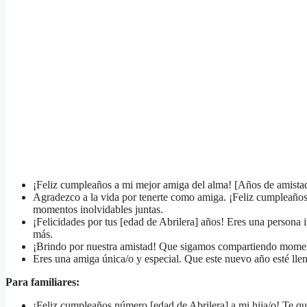
¡Feliz cumpleaños a mi mejor amiga del alma! [Años de amista
Agradezco a la vida por tenerte como amiga. ¡Feliz cumpleaños n
momentos inolvidables juntas.
¡Felicidades por tus [edad de Abrilera] años! Eres una persona
más.
¡Brindo por nuestra amistad! Que sigamos compartiendo momento
Eres una amiga única/o y especial. Que este nuevo año esté lleno 
Para familiares:
¡Feliz cumpleaños número [edad de Abrilera] a mi hija/o! Te qu