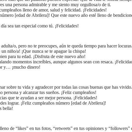
res una persona admirable y me siento muy orgullosa/o de ti.
cumpleaños lleno de amor, salud y felicidad. ¡Felicidades!
 número [edad de Abrilera]! Que este nuevo año esté lleno de bendicion
 día sea tan especial como tú. ¡Felicidades!
na adulta/o, pero no te preocupes, aún te queda tiempo para hacer locuras
 un niño/a! ¡Que nunca se te apague la chispa!
bien para tu edad. ¡Disfruta de este nuevo año!
egalando momentos increíbles, aunque algunos sean con resaca. ¡Felicida
mor y… ¡mucho dinero!
ar sobre tu vida y agradecer por todas las cosas buenas que has vivido
 persona y alcanzar tus sueños. ¡Feliz cumpleaños!
ias que te ayudan a ser mejor persona. ¡Felicidades!
edes lograr. ¡Feliz cumpleaños número [edad de Abrilera]!
s bella!
leno de “likes” en tus fotos, “retweets” en tus opiniones y “followers” 