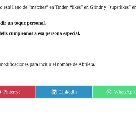
o esté lleno de “matches” en Tinder, “likes” en Grindr y “superlikes” e
dir un toque personal.
feliz cumpleaños a esa persona especial.
odificaciones para incluir el nombre de Abrilera.
Share
Share
Share
Pinterest
LinkedIn
WhatsApp
on
on
on