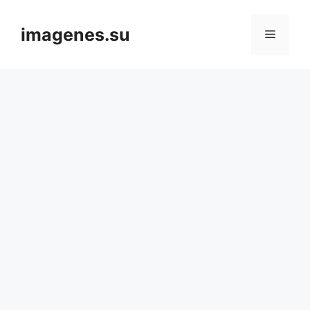
Skip
to
imagenes.su
Menu
content