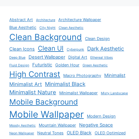
Abstract Art
Architecture Wallpaper
Architecture
Blue Aesthetic
City Night
Clean Aesthetic
Clean Background
Clean Design
Clean UI
Dark Aesthetic
Clean Icons
Cyberpunk
Desert Wallpaper
Digital Art
Deep Blue
Ethereal Vibes
Futuristic
Golden Hour
Fluid Design
Green Aesthetic
High Contrast
Minimalist
Macro Photography
Minimalist Black
Minimalist Art
Minimalist Nature
Minimalist Wallpaper
Misty Landscape
Mobile Background
Mobile Wallpaper
Modern Design
Negative Space
Mountain Wallpaper
Moody Aesthetic
OLED Black
Neutral Tones
OLED Optimized
Neon Wallpaper