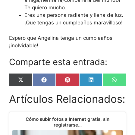
amiga/hermana/compañera del mundo!
Te quiero mucho.
Eres una persona radiante y llena de luz.
¡Que tengas un cumpleaños maravilloso!
Espero que Angelina tenga un cumpleaños
¡inolvidable!
Comparte esta entrada:
Share
Share
Share
Share
Share
X
F
P
L
W
on
on
on
on
on
(
a
i
i
h
T
c
n
n
a
Artículos Relacionados:
w
e
t
k
t
i
b
e
e
s
t
o
r
d
A
t
o
e
I
p
e
k
s
n
p
Cómo subir fotos a Internet gratis, sin
r
t
registrarse…
)