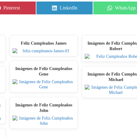
Share
Share
Share
Pinterest
LinkedIn
WhatsApp
on
on
on
Feliz Cumpleaños James
Imágenes de Feliz Cumple
Robert
Imágenes de Feliz Cumpleaños
Gene
Imágenes de Feliz Cumple
Michael
Imágenes de Feliz Cumpleaños
:
John