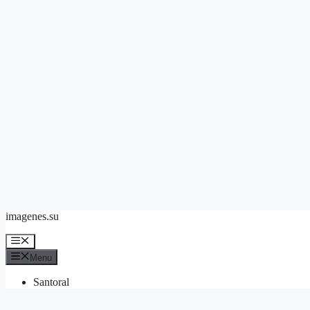
Skip
imagenes.su
to
content
Menu
Menu
Santoral