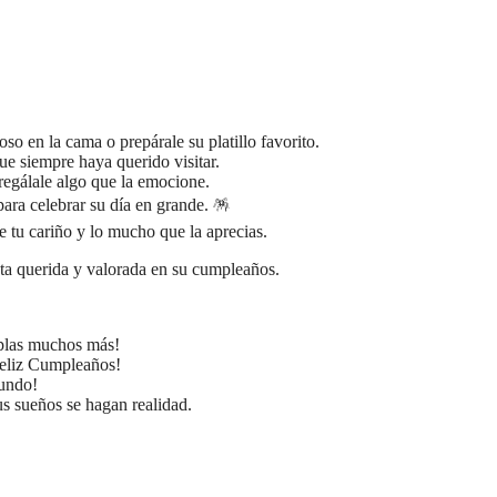
o en la cama o prepárale su platillo favorito.
ue siempre haya querido visitar. ️
regálale algo que la emocione.
ara celebrar su día en grande. 🪅
 tu cariño y lo mucho que la aprecias.
enta querida y valorada en su cumpleaños.
mplas muchos más!
Feliz Cumpleaños!
undo!
s sueños se hagan realidad.