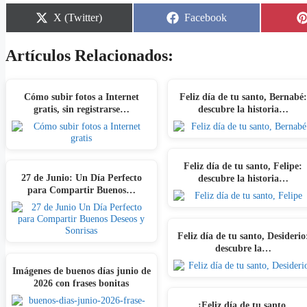
Share
Share
X (Twitter)
Facebook
on
on
Artículos Relacionados:
Cómo subir fotos a Internet
Feliz día de tu santo, Bernabé:
gratis, sin registrarse…
descubre la historia…
Feliz día de tu santo, Felipe:
27 de Junio: Un Día Perfecto
descubre la historia…
para Compartir Buenos…
Feliz día de tu santo, Desiderio
descubre la…
Imágenes de buenos días junio de
2026 con frases bonitas
¡Feliz día de tu santo,