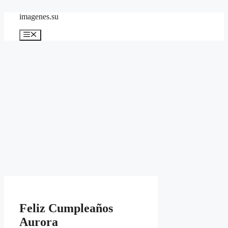
Skip
imagenes.su
to
content
Menu
Feliz Cumpleaños
Aurora