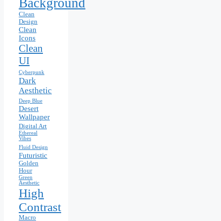
Background
Clean
Design
Clean
Icons
Clean
UI
Cyberpunk
Dark
Aesthetic
Deep Blue
Desert
Wallpaper
Digital Art
Ethereal
Vibes
Fluid Design
Futuristic
Golden
Hour
Green
Aesthetic
High
Contrast
Macro