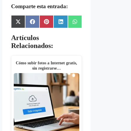
Comparte esta entrada:
Share
Share
Share
Share
Share
X
Facebook
Pinterest
LinkedIn
WhatsApp
on
on
on
on
on
(Twitter)
Artículos
Relacionados:
Cómo subir fotos a Internet gratis,
sin registrarse…