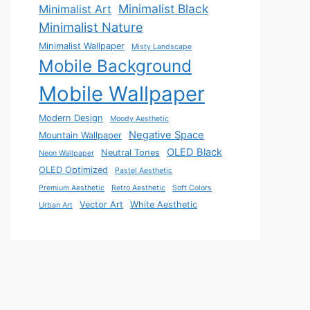
Minimalist Black
Minimalist Art
Minimalist Nature
Minimalist Wallpaper
Misty Landscape
Mobile Background
Mobile Wallpaper
Modern Design
Moody Aesthetic
Negative Space
Mountain Wallpaper
OLED Black
Neutral Tones
Neon Wallpaper
OLED Optimized
Pastel Aesthetic
Premium Aesthetic
Retro Aesthetic
Soft Colors
Vector Art
White Aesthetic
Urban Art