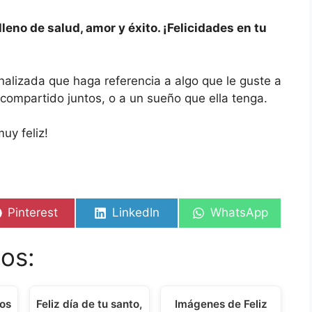
leno de salud, amor y éxito. ¡Felicidades en tu
alizada que haga referencia a algo que le guste a
ompartido juntos, o a un sueño que ella tenga.
uy feliz!
Share
Share
Share
Pinterest
LinkedIn
WhatsApp
on
on
on
os:
os
Feliz día de tu santo,
Imágenes de Feliz