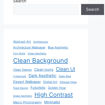
Search
Search
Abstract Art
Architecture
Architecture Wallpaper
Blue Aesthetic
City Night
Clean Aesthetic
Clean Background
Clean UI
Clean Icons
Clean Design
Dark Aesthetic
Cyberpunk
Deep Blue
Desert Wallpaper
Digital Art
Ethereal Vibes
Futuristic
Golden Hour
Fluid Design
High Contrast
Green Aesthetic
Minimalist
Macro Photography