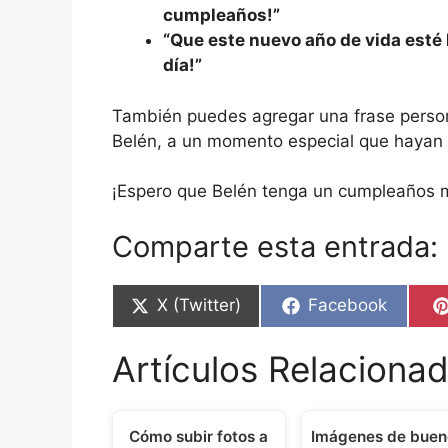
cumpleaños!”
“Que este nuevo año de vida esté l
día!”
También puedes agregar una frase person
Belén, a un momento especial que hayan c
¡Espero que Belén tenga un cumpleaños m
Comparte esta entrada:
Share
Share
X (Twitter)
Facebook
on
on
Artículos Relacionad
Cómo subir fotos a
Imágenes de buen