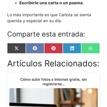
Escribirle una carta o un poema.
Lo más importante es que Carlota se sienta
querida y especial en su día.
Comparte esta entrada:
Share
Share
Share
Share
Share
X
F
P
L
W
on
on
on
on
on
(
a
i
i
h
T
c
n
n
a
Artículos Relacionados:
w
e
t
k
t
i
b
e
e
s
t
o
r
d
A
t
o
e
I
p
e
k
s
n
p
Cómo subir fotos a Internet gratis, sin
r
t
registrarse…
)