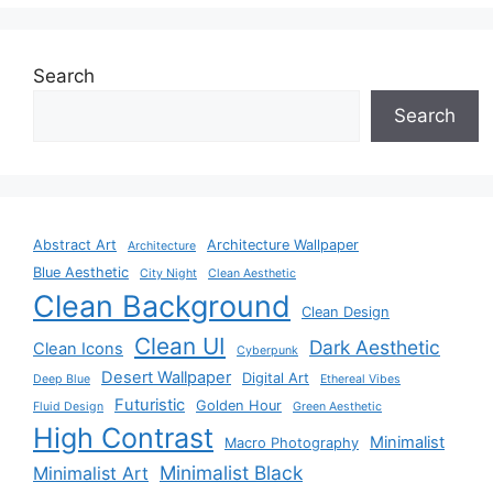
Search
Search
Abstract Art
Architecture Wallpaper
Architecture
Blue Aesthetic
City Night
Clean Aesthetic
Clean Background
Clean Design
Clean UI
Dark Aesthetic
Clean Icons
Cyberpunk
Desert Wallpaper
Digital Art
Deep Blue
Ethereal Vibes
Futuristic
Golden Hour
Fluid Design
Green Aesthetic
High Contrast
Minimalist
Macro Photography
Minimalist Black
Minimalist Art