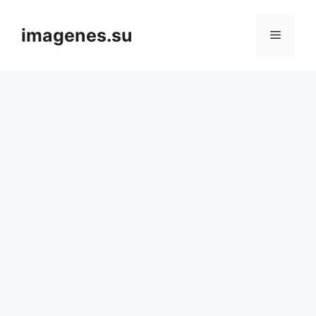
Skip
to
imagenes.su
Menu
content