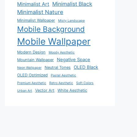
Minimalist Black
Minimalist Art
Minimalist Nature
Minimalist Wallpaper
Misty Landscape
Mobile Background
Mobile Wallpaper
Modern Design
Moody Aesthetic
Negative Space
Mountain Wallpaper
OLED Black
Neutral Tones
Neon Wallpaper
OLED Optimized
Pastel Aesthetic
Premium Aesthetic
Retro Aesthetic
Soft Colors
Vector Art
White Aesthetic
Urban Art