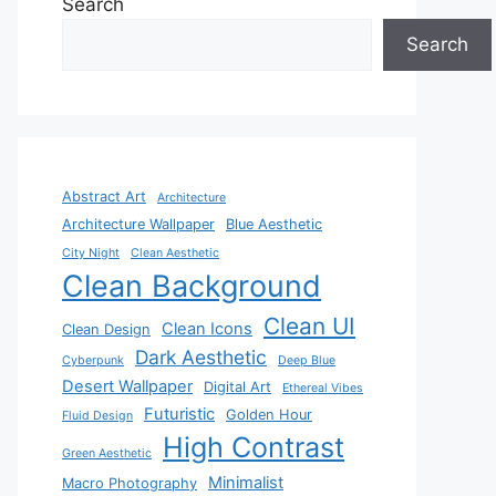
Search
Search
Abstract Art
Architecture
Architecture Wallpaper
Blue Aesthetic
City Night
Clean Aesthetic
Clean Background
Clean UI
Clean Icons
Clean Design
Dark Aesthetic
Cyberpunk
Deep Blue
Desert Wallpaper
Digital Art
Ethereal Vibes
Futuristic
Golden Hour
Fluid Design
High Contrast
Green Aesthetic
Minimalist
Macro Photography