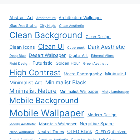
Abstract Art
Architecture Wallpaper
Architecture
Blue Aesthetic
City Night
Clean Aesthetic
Clean Background
Clean Design
Clean UI
Dark Aesthetic
Clean Icons
Cyberpunk
Desert Wallpaper
Digital Art
Deep Blue
Ethereal Vibes
Futuristic
Golden Hour
Fluid Design
Green Aesthetic
High Contrast
Minimalist
Macro Photography
Minimalist Black
Minimalist Art
Minimalist Nature
Minimalist Wallpaper
Misty Landscape
Mobile Background
Mobile Wallpaper
Modern Design
Negative Space
Mountain Wallpaper
Moody Aesthetic
OLED Black
Neutral Tones
OLED Optimized
Neon Wallpaper
Pastel Aesthetic
Premium Aesthetic
Retro Aesthetic
Soft Colors