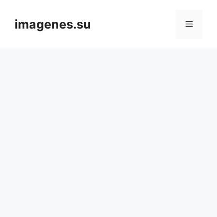
Skip
to
imagenes.su
Menu
content