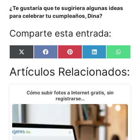
¿Te gustaría que te sugiriera algunas ideas
para celebrar tu cumpleaños, Dina?
Comparte esta entrada:
Share
Share
Share
Share
Share
X
F
P
L
W
on
on
on
on
on
(
a
i
i
h
T
c
n
n
a
Artículos Relacionados:
w
e
t
k
t
i
b
e
e
s
t
o
r
d
A
t
o
e
I
p
e
k
s
n
p
Cómo subir fotos a Internet gratis, sin
r
t
registrarse…
)