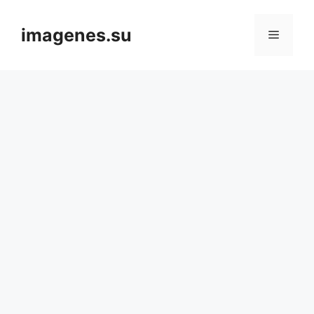
Skip
to
imagenes.su
Menu
content