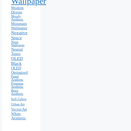
Wallpaper
Modern
Design
Moody
Aesthetic
Mountain
Wallpaper
Negative
Space
Neon
Wallpaper
Neutral
Tones
OLED
Black
OLED
Optimized
Pastel
Aesthetic
Premium
Aesthetic
Retro
Aesthetic
Soft Colors
Urban Art
Vector Art
White
Aesthetic