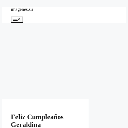
Skip
imagenes.su
to
content
Menu
Feliz Cumpleaños
Geraldina