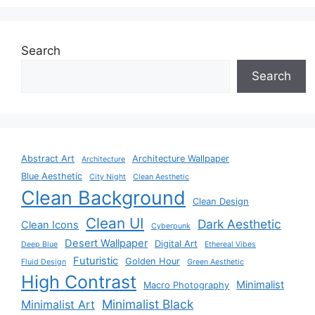
Search
Search
Abstract Art
Architecture Wallpaper
Architecture
Blue Aesthetic
City Night
Clean Aesthetic
Clean Background
Clean Design
Clean UI
Dark Aesthetic
Clean Icons
Cyberpunk
Desert Wallpaper
Digital Art
Deep Blue
Ethereal Vibes
Futuristic
Golden Hour
Fluid Design
Green Aesthetic
High Contrast
Minimalist
Macro Photography
Minimalist Black
Minimalist Art