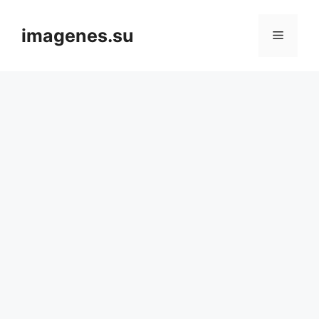
Skip
to
imagenes.su
Menu
content