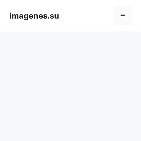
Skip
to
imagenes.su
Menu
content