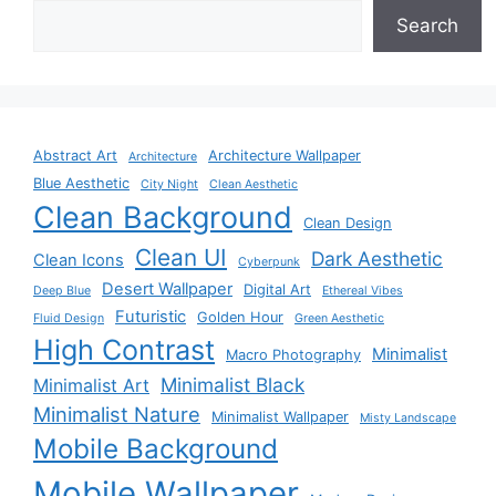
Search
Abstract Art
Architecture Wallpaper
Architecture
Blue Aesthetic
City Night
Clean Aesthetic
Clean Background
Clean Design
Clean UI
Dark Aesthetic
Clean Icons
Cyberpunk
Desert Wallpaper
Digital Art
Deep Blue
Ethereal Vibes
Futuristic
Golden Hour
Fluid Design
Green Aesthetic
High Contrast
Minimalist
Macro Photography
Minimalist Black
Minimalist Art
Minimalist Nature
Minimalist Wallpaper
Misty Landscape
Mobile Background
Mobile Wallpaper