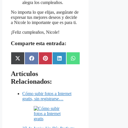
alegra los cumpleaños.
No importa lo que elijas, asegúrate de
expresar tus mejores deseos y decirle
a Nicole lo importante que es para ti.
¡Feliz cumpleaños, Nicole!
Comparte esta entrada:
Share
Share
Share
Share
Share
X
Facebook
Pinterest
LinkedIn
WhatsApp
on
on
on
on
on
(Twitter)
Artículos
Relacionados:
Cómo subir fotos a Internet
gratis, sin registrarse…