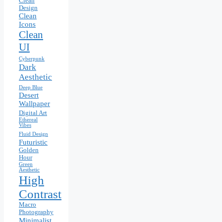
Clean
Design
Clean
Icons
Clean
UI
Cyberpunk
Dark
Aesthetic
Deep Blue
Desert
Wallpaper
Digital Art
Ethereal
Vibes
Fluid Design
Futuristic
Golden
Hour
Green
Aesthetic
High
Contrast
Macro
Photography
Minimalist