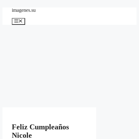
Skip
imagenes.su
to
content
Menu
Feliz Cumpleaños
Nicole