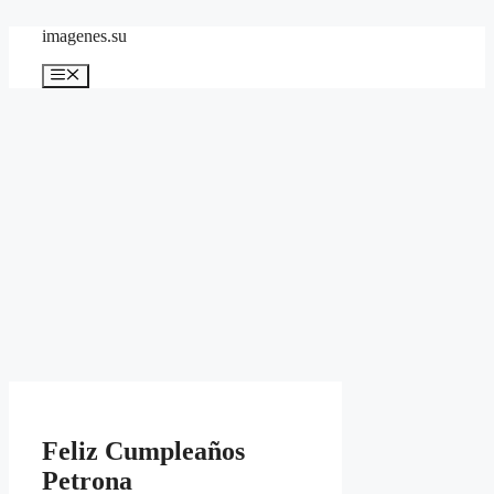
Skip
imagenes.su
to
content
Menu
Feliz Cumpleaños
Petrona