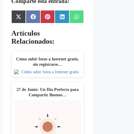
Comparte esta entrada:
Share
Share
Share
Share
Share
X
Facebook
Pinterest
LinkedIn
WhatsApp
on
on
on
on
on
(Twitter)
Artículos
Relacionados:
Cómo subir fotos a Internet gratis,
sin registrarse…
27 de Junio: Un Día Perfecto para
Compartir Buenos…