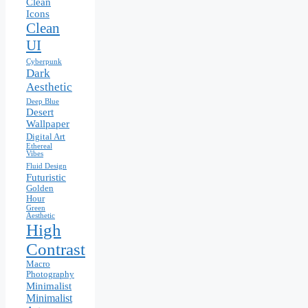
Clean
Icons
Clean
UI
Cyberpunk
Dark
Aesthetic
Deep Blue
Desert
Wallpaper
Digital Art
Ethereal
Vibes
Fluid Design
Futuristic
Golden
Hour
Green
Aesthetic
High
Contrast
Macro
Photography
Minimalist
Minimalist