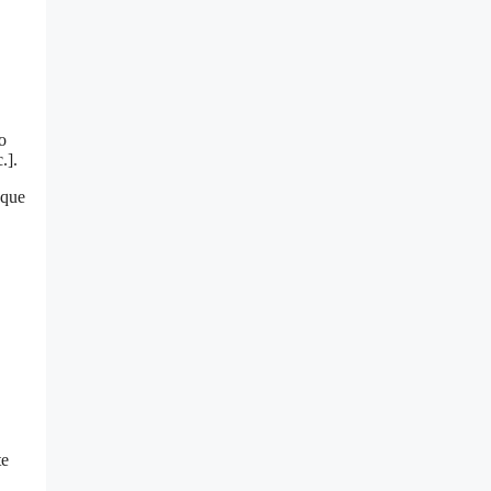
o
.].
 que
te