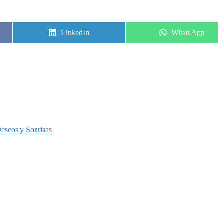
Share
Share
LinkedIn
WhatsApp
on
on