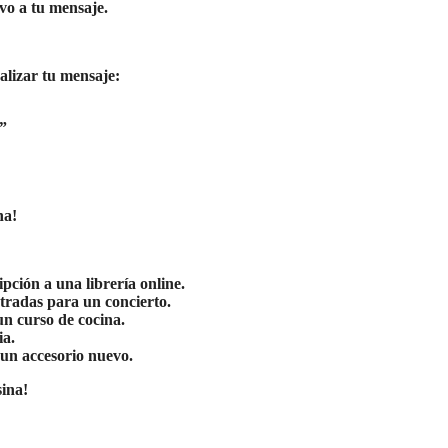
vo a tu mensaje.
alizar tu mensaje:
.”
na!
ipción a una librería online.
ntradas para un concierto.
 un curso de cocina.
ia.
 un accesorio nuevo.
sina!