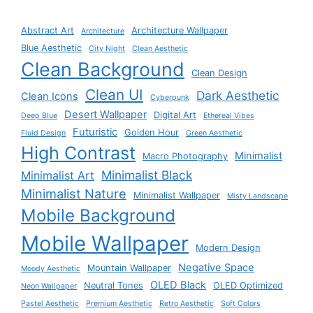
Abstract Art
Architecture Wallpaper
Architecture
Blue Aesthetic
City Night
Clean Aesthetic
Clean Background
Clean Design
Clean UI
Dark Aesthetic
Clean Icons
Cyberpunk
Desert Wallpaper
Digital Art
Deep Blue
Ethereal Vibes
Futuristic
Golden Hour
Fluid Design
Green Aesthetic
High Contrast
Minimalist
Macro Photography
Minimalist Black
Minimalist Art
Minimalist Nature
Minimalist Wallpaper
Misty Landscape
Mobile Background
Mobile Wallpaper
Modern Design
Negative Space
Mountain Wallpaper
Moody Aesthetic
OLED Black
Neutral Tones
OLED Optimized
Neon Wallpaper
Pastel Aesthetic
Premium Aesthetic
Retro Aesthetic
Soft Colors