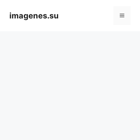
Skip
to
imagenes.su
Menu
content