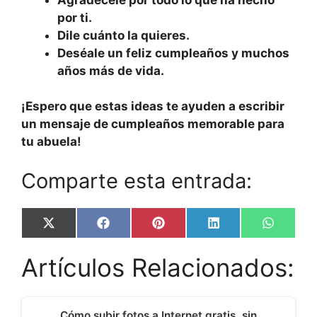
por ti.
Dile cuánto la quieres.
Deséale un feliz cumpleaños y muchos
años más de vida.
¡Espero que estas ideas te ayuden a escribir
un mensaje de cumpleaños memorable para
tu abuela!
Comparte esta entrada:
Share
Share
Share
Share
Share
X
F
P
L
W
on
on
on
on
on
(
a
i
i
h
T
c
n
n
a
Artículos Relacionados:
w
e
t
k
t
i
b
e
e
s
t
o
r
d
A
t
o
e
I
p
e
k
s
n
p
Cómo subir fotos a Internet gratis, sin