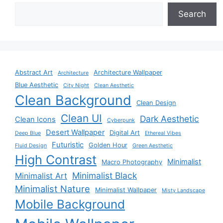
Search
Abstract Art
Architecture Wallpaper
Architecture
Blue Aesthetic
City Night
Clean Aesthetic
Clean Background
Clean Design
Clean UI
Dark Aesthetic
Clean Icons
Cyberpunk
Desert Wallpaper
Digital Art
Deep Blue
Ethereal Vibes
Futuristic
Golden Hour
Fluid Design
Green Aesthetic
High Contrast
Minimalist
Macro Photography
Minimalist Black
Minimalist Art
Minimalist Nature
Minimalist Wallpaper
Misty Landscape
Mobile Background