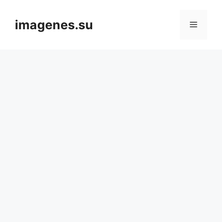
Skip
to
imagenes.su
Menu
content