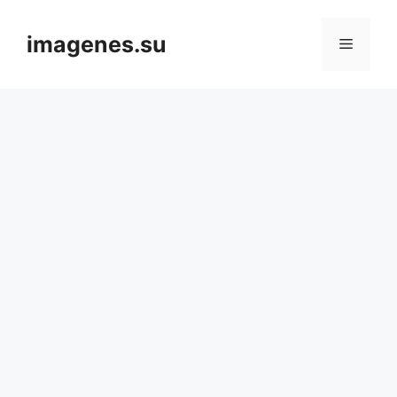
Skip
to
imagenes.su
Menu
content