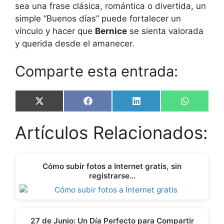
sea una frase clásica, romántica o divertida, un
simple “Buenos días” puede fortalecer un
vínculo y hacer que
Bernice
se sienta valorada
y querida desde el amanecer.
Comparte esta entrada:
Share
Share
Share
Share
X
F
L
W
on
on
on
on
(
a
i
h
T
c
n
a
Artículos Relacionados:
w
e
k
t
i
b
e
s
t
o
d
A
t
o
I
p
e
k
n
p
Cómo subir fotos a Internet gratis, sin
r
registrarse…
)
27 de Junio: Un Día Perfecto para Compartir