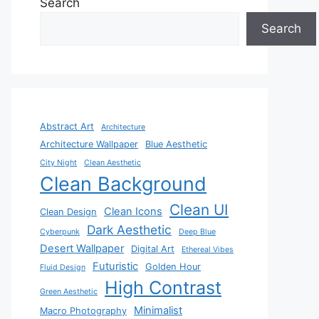
Search
Search
Abstract Art
Architecture
Architecture Wallpaper
Blue Aesthetic
City Night
Clean Aesthetic
Clean Background
Clean UI
Clean Icons
Clean Design
Dark Aesthetic
Cyberpunk
Deep Blue
Desert Wallpaper
Digital Art
Ethereal Vibes
Futuristic
Golden Hour
Fluid Design
High Contrast
Green Aesthetic
Minimalist
Macro Photography