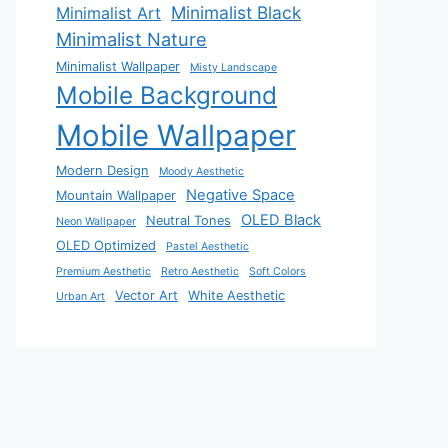
Minimalist Black
Minimalist Art
Minimalist Nature
Minimalist Wallpaper
Misty Landscape
Mobile Background
Mobile Wallpaper
Modern Design
Moody Aesthetic
Negative Space
Mountain Wallpaper
OLED Black
Neutral Tones
Neon Wallpaper
OLED Optimized
Pastel Aesthetic
Premium Aesthetic
Retro Aesthetic
Soft Colors
Vector Art
White Aesthetic
Urban Art