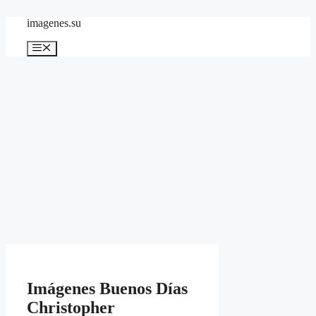
Skip
imagenes.su
to
content
Menu
Imágenes Buenos Días
Christopher