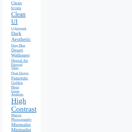
Clean
Icons
Clean
UI
Cyberpunk
Dark
Aesthetic
Deep Blue
Desert
Wallpaper
Digital Art
Ethereal
Vibes
Fluid Design
Futuristic
Golden
Hour
Green
Aesthetic
High
Contrast
Macro
Photography
Minimalist
Minimalist