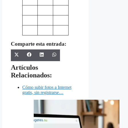
Comparte esta entrada:
Share
Share
Share
Share
X
Facebook
LinkedIn
WhatsApp
on
on
on
on
(Twitter)
Artículos
Relacionados:
Cómo subir fotos a Internet
gratis, sin registrarse…