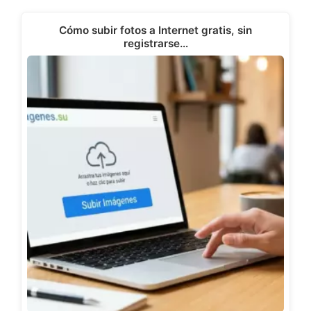
t
o
d
A
t
o
I
p
e
k
n
p
Cómo subir fotos a Internet gratis, sin
r
registrarse…
)