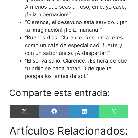
A menos que seas un oso, en cuyo caso,
¡feliz hibernación!”
“Clarence, el desayuno está servido… ¡en
tu imaginación! ¡Feliz mañana!”
“Buenos días, Clarence. Recuerda: eres
como un café de especialidad, fuerte y
con un sabor único. ¡A despertar!”
“El sol ya salió, Clarence. ¡Es hora de que
tu brillo se haga notar! O de que te
pongas los lentes de sol.”
Comparte esta entrada:
Share
Share
Share
Share
X
F
L
W
on
on
on
on
(
a
i
h
T
c
n
a
Artículos Relacionados:
w
e
k
t
i
b
e
s