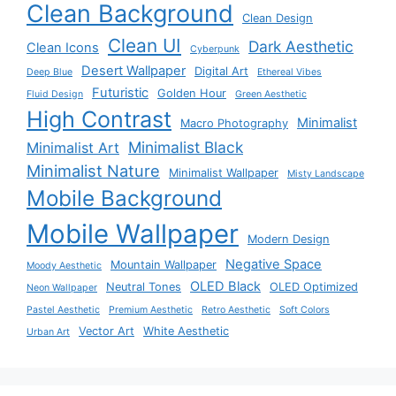
Clean Background
Clean Design
Clean UI
Dark Aesthetic
Clean Icons
Cyberpunk
Desert Wallpaper
Digital Art
Deep Blue
Ethereal Vibes
Futuristic
Golden Hour
Fluid Design
Green Aesthetic
High Contrast
Minimalist
Macro Photography
Minimalist Black
Minimalist Art
Minimalist Nature
Minimalist Wallpaper
Misty Landscape
Mobile Background
Mobile Wallpaper
Modern Design
Negative Space
Mountain Wallpaper
Moody Aesthetic
OLED Black
Neutral Tones
OLED Optimized
Neon Wallpaper
Pastel Aesthetic
Premium Aesthetic
Retro Aesthetic
Soft Colors
Vector Art
White Aesthetic
Urban Art