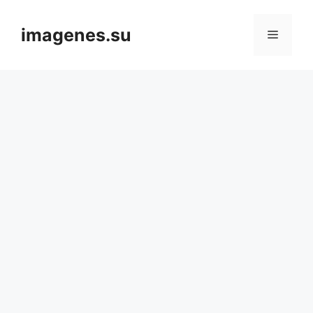
Skip
to
imagenes.su
Menu
content