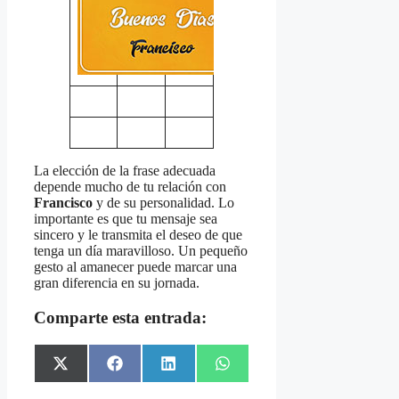
La elección de la frase adecuada
depende mucho de tu relación con
Francisco
y de su personalidad. Lo
importante es que tu mensaje sea
sincero y le transmita el deseo de que
tenga un día maravilloso. Un pequeño
gesto al amanecer puede marcar una
gran diferencia en su jornada.
Comparte esta entrada:
Share
Share
Share
Share
X
Facebook
LinkedIn
WhatsApp
on
on
on
on
(Twitter)