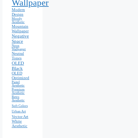
Wallpaper
Modern
Design
Moody
Aesthetic
Mountain
Wallpaper
Negative
Space
Neon
Wallpaper
Neutral
Tones
OLED
Black
OLED
Optimized
Pastel
Aesthetic
Premium
Aesthetic
Retro
Aesthetic
Soft Colors
Urban Art
Vector Art
White
Aesthetic