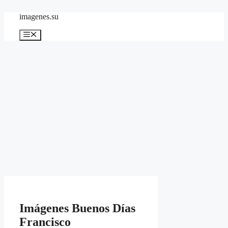
Skip
imagenes.su
to
content
Menu
Imágenes Buenos Días
Francisco