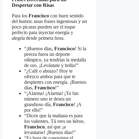
Despertar con Risas
Para los
Francisco
con buen sentido
del humor, unas frases ingeniosas y un
poco pícaras pueden ser el toque
perfecto para inyectar energía y
alegría desde primera hora.
“¡Buenos días,
Francisco
! Si la
pereza fuera un deporte
olímpico, ya tendrías la medalla
de oro. ¡Levántate y brilla!”
“¿Café o abrazo? Hoy te
ofrezco ambos para que te
despiertes con energía. ¡Buenos
días,
Francisco
!”
“¡Alarma! ¡Alarma! ¡Tu fan
número uno te desea un
grandioso día,
Francisco
! ¡A
por ello!”
“Dicen que la mañana es para
los valientes. Tú eres un héroe,
Francisco
, así que ¡a
levantarse! ¡Buenos días!”
“Es hora de conquistar el