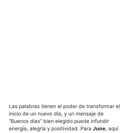
Las palabras tienen el poder de transformar el
inicio de un nuevo día, y un mensaje de
“Buenos días” bien elegido puede infundir
energía, alegría y positividad. Para
June
, aquí