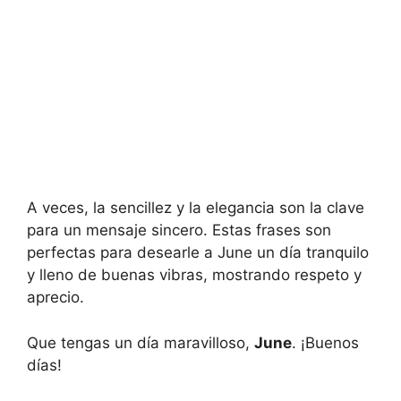
A veces, la sencillez y la elegancia son la clave
para un mensaje sincero. Estas frases son
perfectas para desearle a June un día tranquilo
y lleno de buenas vibras, mostrando respeto y
aprecio.
Que tengas un día maravilloso,
June
. ¡Buenos
días!