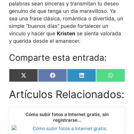
palabras sean sinceras y transmitan tu deseo
genuino de que tenga un día maravilloso. Ya
sea una frase clásica, romántica o divertida, un
simple “buenos días” puede fortalecer un
vínculo y hacer que
Kristen
se sienta valorada
y querida desde el amanecer.
Comparte esta entrada:
Share
Share
Share
Share
X
F
L
W
on
on
on
on
(
a
i
h
T
c
n
a
Artículos Relacionados:
w
e
k
t
i
b
e
s
t
o
d
A
t
o
I
p
e
k
n
p
Cómo subir fotos a Internet gratis, sin
r
registrarse…
)