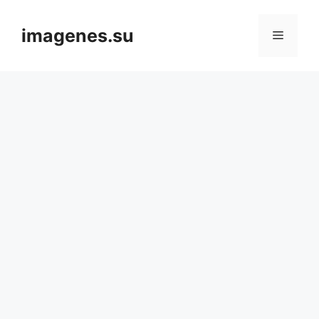
Skip
to
imagenes.su
Menu
content