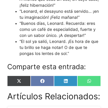
¡feliz hibernación!”
“Leonard, el desayuno está servido… ¡en
tu imaginación! ¡Feliz mañana!”
“Buenos días, Leonard. Recuerda: eres
como un café de especialidad, fuerte y
con un sabor único. ¡A despertar!”
“El sol ya salió, Leonard. ¡Es hora de que
tu brillo se haga notar! O de que te
pongas los lentes de sol.”
Comparte esta entrada:
Share
Share
Share
Share
X
F
L
W
on
on
on
on
(
a
i
h
T
c
n
a
Artículos Relacionados:
w
e
k
t
i
b
e
s
t
o
d
A
t
o
I
p