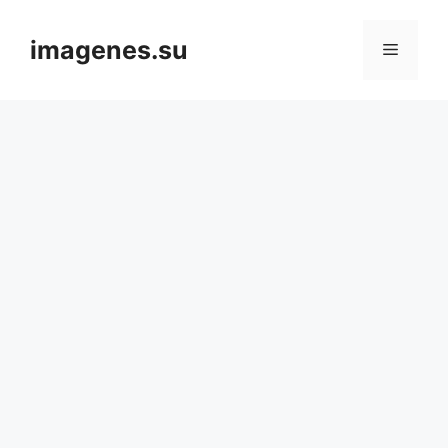
Skip
to
imagenes.su
Menu
content