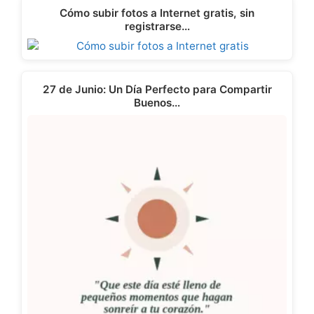
e
k
n
p
Cómo subir fotos a Internet gratis, sin
r
registrarse…
)
27 de Junio: Un Día Perfecto para Compartir
Buenos…