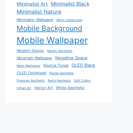
Minimalist Black
Minimalist Art
Minimalist Nature
Minimalist Wallpaper
Misty Landscape
Mobile Background
Mobile Wallpaper
Modern Design
Moody Aesthetic
Negative Space
Mountain Wallpaper
OLED Black
Neutral Tones
Neon Wallpaper
OLED Optimized
Pastel Aesthetic
Premium Aesthetic
Retro Aesthetic
Soft Colors
Vector Art
White Aesthetic
Urban Art