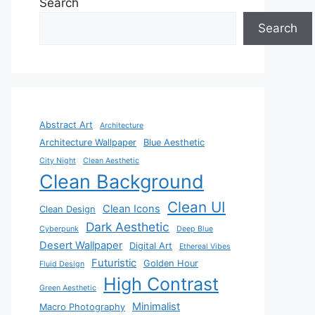
Search
Search
Abstract Art
Architecture
Architecture Wallpaper
Blue Aesthetic
City Night
Clean Aesthetic
Clean Background
Clean UI
Clean Icons
Clean Design
Dark Aesthetic
Cyberpunk
Deep Blue
Desert Wallpaper
Digital Art
Ethereal Vibes
Futuristic
Golden Hour
Fluid Design
High Contrast
Green Aesthetic
Minimalist
Macro Photography