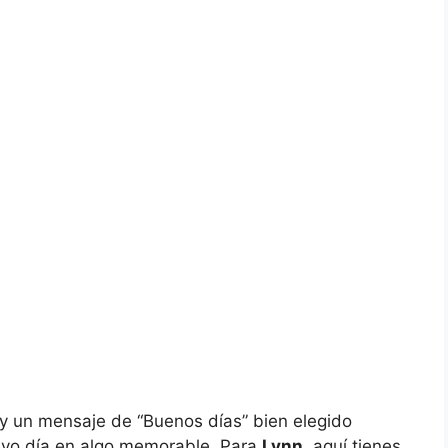
 y un mensaje de “Buenos días” bien elegido
evo día en algo memorable. Para
Lynn
, aquí tienes