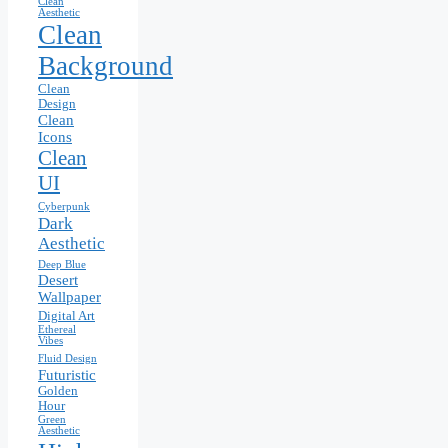
Clean
Aesthetic
Clean
Background
Clean
Design
Clean
Icons
Clean
UI
Cyberpunk
Dark
Aesthetic
Deep Blue
Desert
Wallpaper
Digital Art
Ethereal
Vibes
Fluid Design
Futuristic
Golden
Hour
Green
Aesthetic