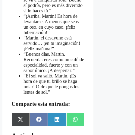
sí podría, pero es más divertido
si lo haces tú.”
“¡Arriba, Martin! Es hora de
levantarse. A menos que seas
un oso, en cuyo caso, ¡feliz
hibernación!”
“Martin, el desayuno está
servido… ¡en tu imaginación!
¡Feliz mañana!”
“Buenos días, Martin.
Recuerda: eres como un café de
especialidad, fuerte y con un
sabor único. ¡A despertar!”
“El sol ya salió, Martin. ¡Es
hora de que tu brillo se haga
notar! O de que te pongas los
lentes de sol.”
Comparte esta entrada:
Share
Share
Share
Share
X
Facebook
LinkedIn
WhatsApp
on
on
on
on
(Twitter)