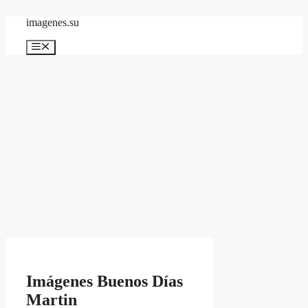
Skip
imagenes.su
to
content
Menu
Imágenes Buenos Días
Martin