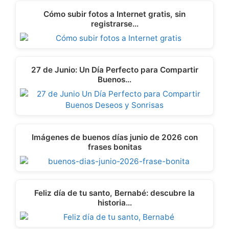
t
o
I
p
e
k
n
p
Cómo subir fotos a Internet gratis, sin
r
registrarse…
)
27 de Junio: Un Día Perfecto para Compartir
Buenos…
Imágenes de buenos días junio de 2026 con
frases bonitas
Feliz día de tu santo, Bernabé: descubre la
historia…