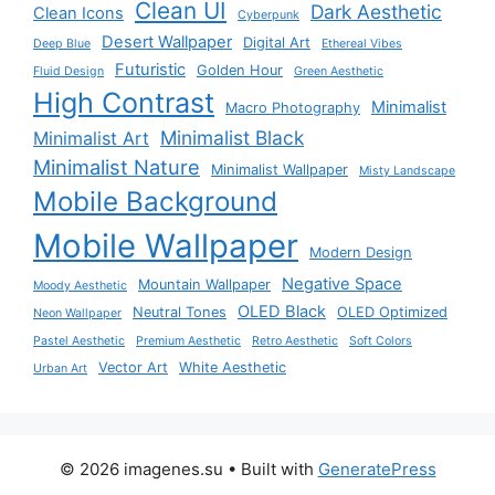
Clean UI
Dark Aesthetic
Clean Icons
Cyberpunk
Desert Wallpaper
Digital Art
Deep Blue
Ethereal Vibes
Futuristic
Golden Hour
Fluid Design
Green Aesthetic
High Contrast
Minimalist
Macro Photography
Minimalist Black
Minimalist Art
Minimalist Nature
Minimalist Wallpaper
Misty Landscape
Mobile Background
Mobile Wallpaper
Modern Design
Negative Space
Mountain Wallpaper
Moody Aesthetic
OLED Black
Neutral Tones
OLED Optimized
Neon Wallpaper
Pastel Aesthetic
Premium Aesthetic
Retro Aesthetic
Soft Colors
Vector Art
White Aesthetic
Urban Art
© 2026 imagenes.su
• Built with
GeneratePress