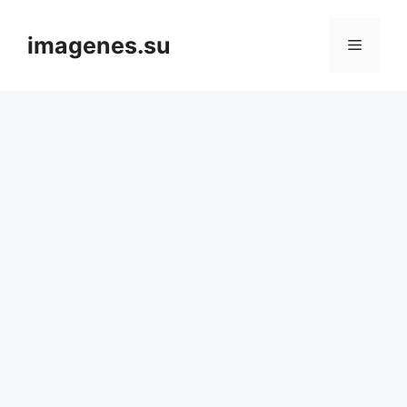
Skip
to
imagenes.su
Menu
content