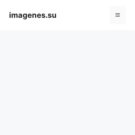
Skip
to
imagenes.su
Menu
content