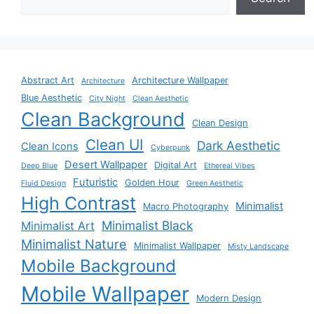
Abstract Art
Architecture Wallpaper
Architecture
Blue Aesthetic
City Night
Clean Aesthetic
Clean Background
Clean Design
Clean UI
Dark Aesthetic
Clean Icons
Cyberpunk
Desert Wallpaper
Digital Art
Deep Blue
Ethereal Vibes
Futuristic
Golden Hour
Fluid Design
Green Aesthetic
High Contrast
Minimalist
Macro Photography
Minimalist Black
Minimalist Art
Minimalist Nature
Minimalist Wallpaper
Misty Landscape
Mobile Background
Mobile Wallpaper
Modern Design