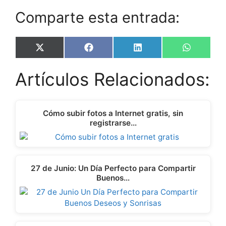
Comparte esta entrada:
Share
Share
Share
Share
X
F
L
W
on
on
on
on
(
a
i
h
T
c
n
a
Artículos Relacionados:
w
e
k
t
i
b
e
s
t
o
d
A
t
o
I
p
e
k
n
p
Cómo subir fotos a Internet gratis, sin
r
registrarse…
)
27 de Junio: Un Día Perfecto para Compartir
Buenos…