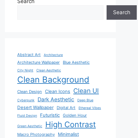
Search
Search
Abstract Art
Architecture
Architecture Wallpaper
Blue Aesthetic
City Night
Clean Aesthetic
Clean Background
Clean UI
Clean Icons
Clean Design
Dark Aesthetic
Cyberpunk
Deep Blue
Desert Wallpaper
Digital Art
Ethereal Vibes
Futuristic
Golden Hour
Fluid Design
High Contrast
Green Aesthetic
Minimalist
Macro Photography