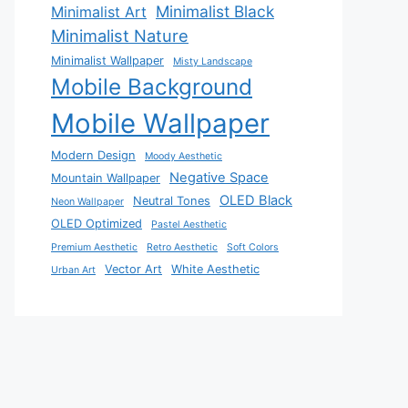
Minimalist Black
Minimalist Art
Minimalist Nature
Minimalist Wallpaper
Misty Landscape
Mobile Background
Mobile Wallpaper
Modern Design
Moody Aesthetic
Negative Space
Mountain Wallpaper
OLED Black
Neutral Tones
Neon Wallpaper
OLED Optimized
Pastel Aesthetic
Premium Aesthetic
Retro Aesthetic
Soft Colors
Vector Art
White Aesthetic
Urban Art