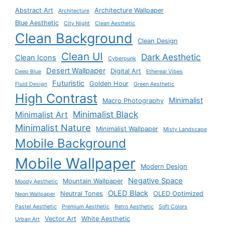
Abstract Art
Architecture Wallpaper
Architecture
Blue Aesthetic
City Night
Clean Aesthetic
Clean Background
Clean Design
Clean UI
Dark Aesthetic
Clean Icons
Cyberpunk
Desert Wallpaper
Digital Art
Deep Blue
Ethereal Vibes
Futuristic
Golden Hour
Fluid Design
Green Aesthetic
High Contrast
Minimalist
Macro Photography
Minimalist Black
Minimalist Art
Minimalist Nature
Minimalist Wallpaper
Misty Landscape
Mobile Background
Mobile Wallpaper
Modern Design
Negative Space
Mountain Wallpaper
Moody Aesthetic
OLED Black
Neutral Tones
OLED Optimized
Neon Wallpaper
Pastel Aesthetic
Premium Aesthetic
Retro Aesthetic
Soft Colors
Vector Art
White Aesthetic
Urban Art