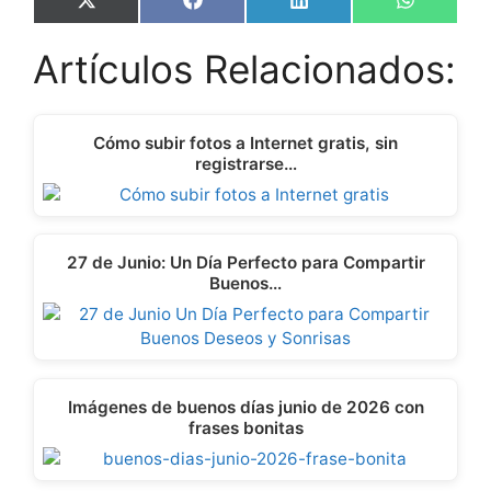
Share
Share
Share
Share
X
F
L
W
on
on
on
on
(
a
i
h
T
c
n
a
Artículos Relacionados:
w
e
k
t
i
b
e
s
t
o
d
A
t
o
I
p
e
k
n
p
Cómo subir fotos a Internet gratis, sin
r
registrarse…
)
27 de Junio: Un Día Perfecto para Compartir
Buenos…
Imágenes de buenos días junio de 2026 con
frases bonitas