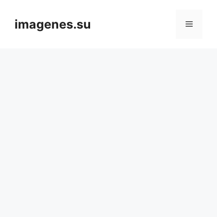
Skip
to
imagenes.su
Menu
content