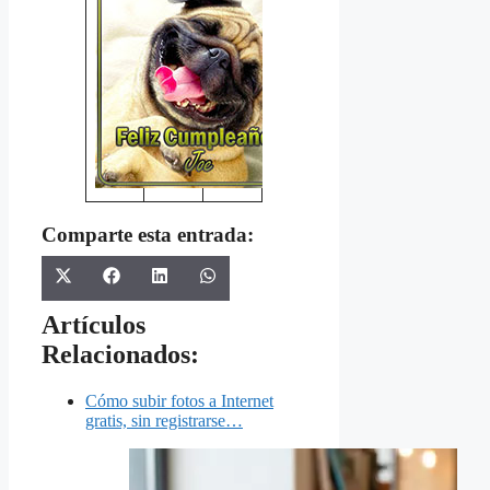
Comparte esta entrada:
Share
Share
Share
Share
X
Facebook
LinkedIn
WhatsApp
on
on
on
on
(Twitter)
Artículos
Relacionados:
Cómo subir fotos a Internet
gratis, sin registrarse…