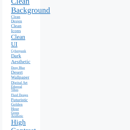
Clean
Background
Clean
Design
Clean
Icons
Clean
UI
Cyberpunk
Dark
Aesthetic
Deep Blue
Desert
Wallpaper
Digital Art
Ethereal
Vibes
Fluid Design
Futuristic
Golden
Hour
Green
Aesthetic
High