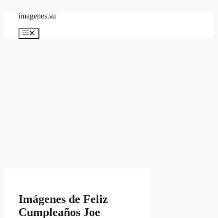
Skip
imagenes.su
to
content
Menu
Imágenes de Feliz
Cumpleaños Joe