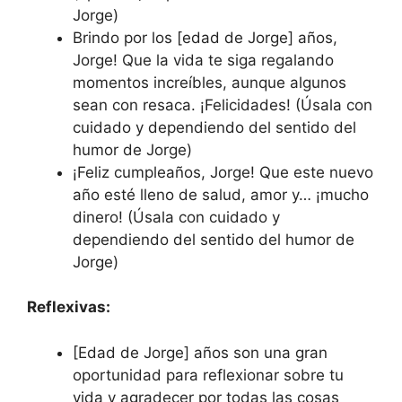
Jorge)
Brindo por los [edad de Jorge] años,
Jorge! Que la vida te siga regalando
momentos increíbles, aunque algunos
sean con resaca. ¡Felicidades! (Úsala con
cuidado y dependiendo del sentido del
humor de Jorge)
¡Feliz cumpleaños, Jorge! Que este nuevo
año esté lleno de salud, amor y… ¡mucho
dinero! (Úsala con cuidado y
dependiendo del sentido del humor de
Jorge)
Reflexivas:
[Edad de Jorge] años son una gran
oportunidad para reflexionar sobre tu
vida y agradecer por todas las cosas