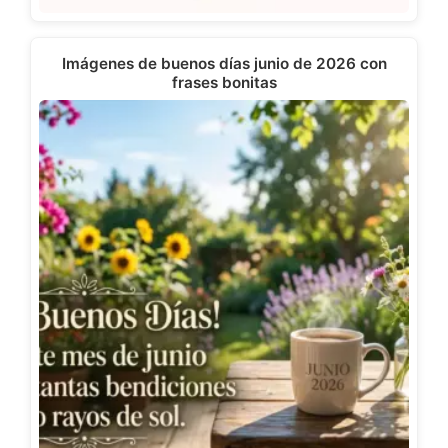
Imágenes de buenos días junio de 2026 con
frases bonitas