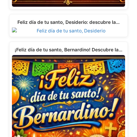
Feliz día de tu santo, Desiderio: descubre la…
¡Feliz día de tu santo, Bernardino! Descubre la…