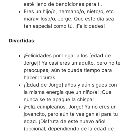
esté lleno de bendiciones para ti.
Eres un hijo/o, hermano/o, nieto/o, etc.
maravilloso/o, Jorge. Que este día sea
tan especial como tú. ¡Felicidades!
Divertidas:
¡Felicidades por llegar a los [edad de
Jorge]! Ya casi eres un adulto, pero no te
preocupes, aún te queda tiempo para
hacer locuras.
¡[Edad de Jorge] años y aún sigues con
la misma energía que un niño/a! ¡Que
nunca se te apague la chispa!
¡Feliz cumpleaños, Jorge! Ya no eres un
jovencito, pero aún te ves genial para tu
edad. ¡Disfruta de este nuevo año!
(opcional, dependiendo de la edad de