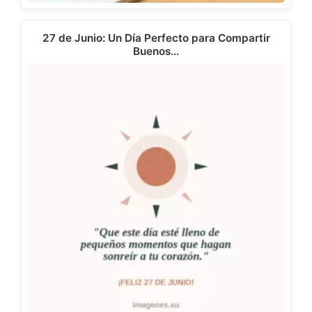
27 de Junio: Un Día Perfecto para Compartir
Buenos…