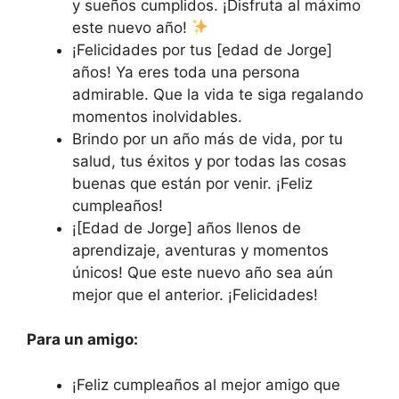
y sueños cumplidos. ¡Disfruta al máximo
este nuevo año!
¡Felicidades por tus [edad de Jorge]
años! Ya eres toda una persona
admirable. Que la vida te siga regalando
momentos inolvidables.
Brindo por un año más de vida, por tu
salud, tus éxitos y por todas las cosas
buenas que están por venir. ¡Feliz
cumpleaños!
¡[Edad de Jorge] años llenos de
aprendizaje, aventuras y momentos
únicos! Que este nuevo año sea aún
mejor que el anterior. ¡Felicidades!
Para un amigo:
¡Feliz cumpleaños al mejor amigo que