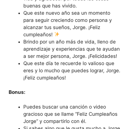
buenas que has vivido.
Que este nuevo año sea un momento
para seguir creciendo como persona y
alcanzar tus sueños, Jorge. ¡Feliz
cumpleaños!
Brindo por un año más de vida, lleno de
aprendizaje y experiencias que te ayudan
a ser mejor persona, Jorge. ¡Felicidades!
Que este día te recuerde lo valioso que
eres y lo mucho que puedes lograr, Jorge.
¡Feliz cumpleaños!
Bonus:
Puedes buscar una canción o video
gracioso que se llame “Feliz Cumpleaños
Jorge” y compartirlo con él.
Si sabes algo que le gusta mucho a Jorge