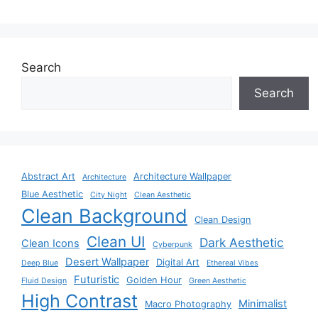
Search
Search
Abstract Art
Architecture Wallpaper
Architecture
Blue Aesthetic
City Night
Clean Aesthetic
Clean Background
Clean Design
Clean UI
Dark Aesthetic
Clean Icons
Cyberpunk
Desert Wallpaper
Digital Art
Deep Blue
Ethereal Vibes
Futuristic
Golden Hour
Fluid Design
Green Aesthetic
High Contrast
Minimalist
Macro Photography