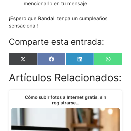
mencionarlo en tu mensaje.
¡Espero que Randall tenga un cumpleaños
sensacional!
Comparte esta entrada:
Share
Share
Share
Share
X
F
L
W
on
on
on
on
(
a
i
h
T
c
n
a
Artículos Relacionados:
w
e
k
t
i
b
e
s
t
o
d
A
t
o
I
p
e
k
n
p
Cómo subir fotos a Internet gratis, sin
r
registrarse…
)