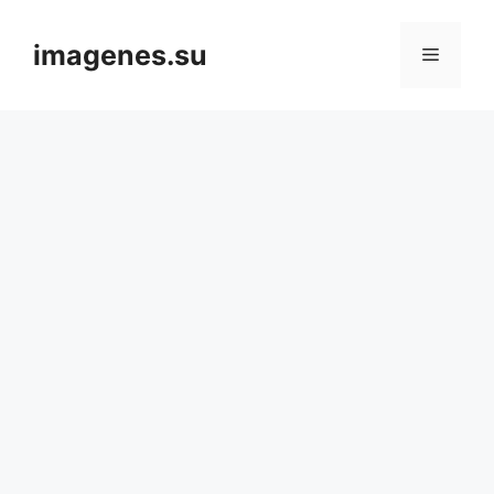
Skip
to
imagenes.su
Menu
content