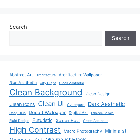
Search
Search
Abstract Art
Architecture Wallpaper
Architecture
Blue Aesthetic
City Night
Clean Aesthetic
Clean Background
Clean Design
Clean UI
Dark Aesthetic
Clean Icons
Cyberpunk
Desert Wallpaper
Digital Art
Deep Blue
Ethereal Vibes
Futuristic
Golden Hour
Fluid Design
Green Aesthetic
High Contrast
Minimalist
Macro Photography
Minimalist Black
Minimalist Art