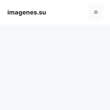
Skip
to
imagenes.su
Menu
content