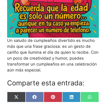
Un saludo de cumpleaños divertido es mucho
más que una frase graciosa: es un gesto de
cariño que ilumina el día de quien lo recibe. Con
un poco de creatividad y humor, puedes
transformar un cumpleaños en una celebración
aún más especial.
Comparte esta entrada:
Share
Share
Share
Share
Share
X
F
P
L
W
on
on
on
on
on
(
a
i
i
h