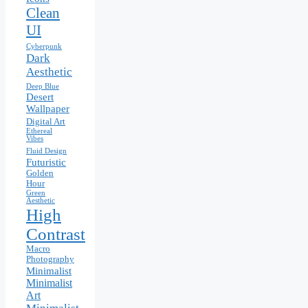
Clean
UI
Cyberpunk
Dark
Aesthetic
Deep Blue
Desert
Wallpaper
Digital Art
Ethereal
Vibes
Fluid Design
Futuristic
Golden
Hour
Green
Aesthetic
High
Contrast
Macro
Photography
Minimalist
Minimalist
Art