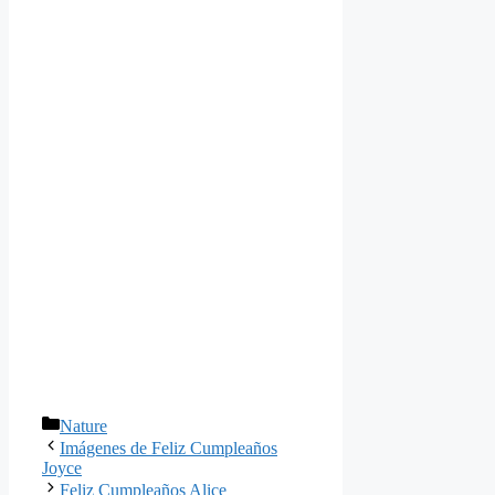
Categories
Nature
Imágenes de Feliz Cumpleaños
Joyce
Feliz Cumpleaños Alice