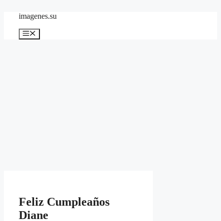
Skip
imagenes.su
to
content
Menu
Feliz Cumpleaños
Diane