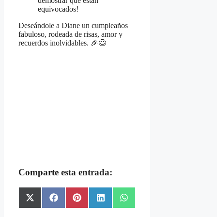
demostrar que están
equivocados!
Deseándole a Diane un cumpleaños
fabuloso, rodeada de risas, amor y
recuerdos inolvidables. 🎉😊
Comparte esta entrada:
Share
Share
Share
Share
Share
X
Facebook
Pinterest
LinkedIn
WhatsApp
on
on
on
on
on
(Twitter)