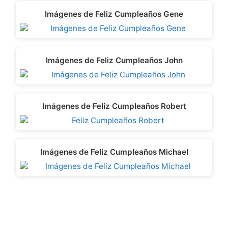
Imágenes de Feliz Cumpleaños Gene
Imágenes de Feliz Cumpleaños John
Imágenes de Feliz Cumpleaños Robert
Imágenes de Feliz Cumpleaños Michael