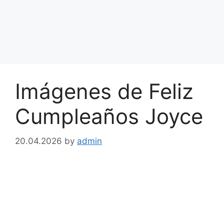
Imágenes de Feliz
Cumpleaños Joyce
20.04.2026
by
admin