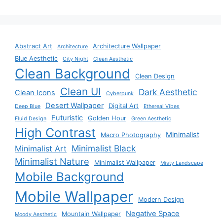
Abstract Art
Architecture Wallpaper
Architecture
Blue Aesthetic
City Night
Clean Aesthetic
Clean Background
Clean Design
Clean UI
Dark Aesthetic
Clean Icons
Cyberpunk
Desert Wallpaper
Digital Art
Deep Blue
Ethereal Vibes
Futuristic
Golden Hour
Fluid Design
Green Aesthetic
High Contrast
Minimalist
Macro Photography
Minimalist Black
Minimalist Art
Minimalist Nature
Minimalist Wallpaper
Misty Landscape
Mobile Background
Mobile Wallpaper
Modern Design
Negative Space
Mountain Wallpaper
Moody Aesthetic