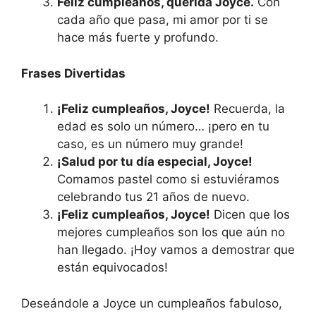
Feliz cumpleaños, querida Joyce.
Con
cada año que pasa, mi amor por ti se
hace más fuerte y profundo.
Frases Divertidas
¡Feliz cumpleaños, Joyce!
Recuerda, la
edad es solo un número… ¡pero en tu
caso, es un número muy grande!
¡Salud por tu día especial, Joyce!
Comamos pastel como si estuviéramos
celebrando tus 21 años de nuevo.
¡Feliz cumpleaños, Joyce!
Dicen que los
mejores cumpleaños son los que aún no
han llegado. ¡Hoy vamos a demostrar que
están equivocados!
Deseándole a Joyce un cumpleaños fabuloso,