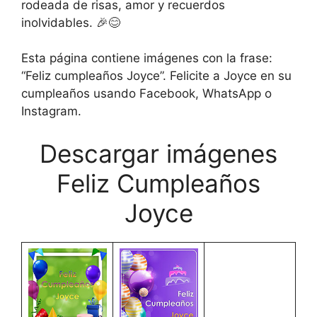
rodeada de risas, amor y recuerdos
inolvidables. 🎉😊
Esta página contiene imágenes con la frase:
“Feliz cumpleaños Joyce”. Felicite a Joyce en su
cumpleaños usando Facebook, WhatsApp o
Instagram.
Descargar imágenes
Feliz Cumpleaños
Joyce